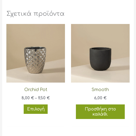
Σχετικά προϊόντα
Orchid Pot
Smooth
Price
8,00
€
–
9,50
€
6,00
€
range:
Αυτό
8,00 €
Επιλογή
Προσθήκη στο
through
το
καλάθι
9,50 €
προϊόν
έχει