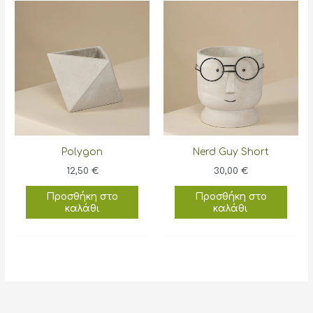
πολλαπλές
παραλλαγές.
Οι
επιλογές
μπορούν
να
επιλεγούν
στη
σελίδα
Polygon
Nerd Guy Short
του
12,50
€
30,00
€
προϊόντος
Προσθήκη στο
Προσθήκη στο
καλάθι
καλάθι