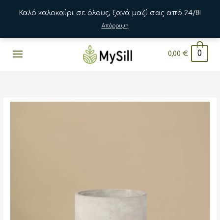
Καλό καλοκαίρι σε όλους, ξανά μαζί σας από 24/8!
Απόρριψη
Μετάβαση
0
0,00
€
στο
περιεχόμενο