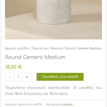
Αρχική σελίδα
/
Προϊόντα
/
Κασπώ
/ Round Cement Medium
Round Cement Medium
18,00
€
Round
-
+
Προσθήκη στο καλάθι
Cement
Medium
Τσιμεντένιο στρογγυλό κασπουδάκι. Το μεγεθός του
ποσότητα
είναι 18cm διάμετρος και 18cm ύψος
Κωδικός προϊόντος:
667791
Κατηγορία:
Κασπώ