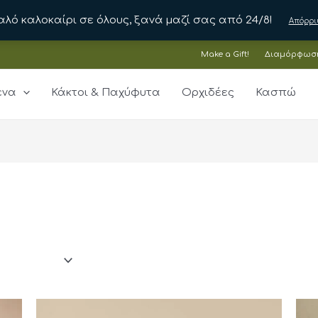
αλό καλοκαίρι σε όλους, ξανά μαζί σας από 24/8!
Απόρρι
Make a Gift!
Διαμόρφωσ
ένα
Κάκτοι & Παχύφυτα
Ορχιδέες
Κασπώ