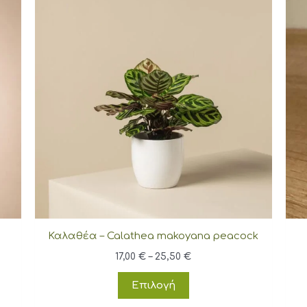
Καλαθέα – Calathea makoyana peacock
Price
17,00
€
–
25,50
€
range:
Αυτό
17,00 €
Επιλογή
through
το
25,50 €