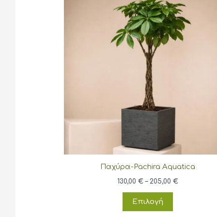
Παχύρα-Pachira Aquatica
Price
130,00
€
–
205,00
€
range:
Αυτό
130,00 €
Επιλογή
through
το
205,00 €