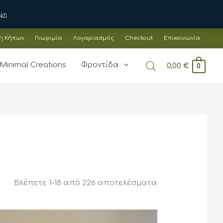
ψη
η Κήπων
Γνωριμία
Λογαριασμός
Checkout
Επικοινωνία
Minimal Creations
Φροντίδα
0,00
€
0
Sorted
Βλέπετε 1–18 από 226 αποτελέσματα
by
latest