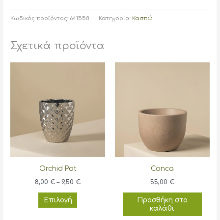
Κωδικός προϊόντος:
641558
Κατηγορία:
Κασπώ
Σχετικά προϊόντα
Orchid Pot
Conca
Price
8,00
€
–
9,50
€
55,00
€
range:
Αυτό
8,00 €
Επιλογή
Προσθήκη στο
through
το
καλάθι
9,50 €
προϊόν