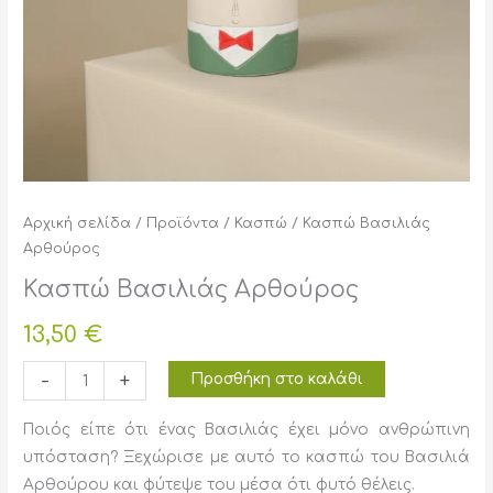
Αρχική σελίδα
/
Προϊόντα
/
Κασπώ
/ Κασπώ Βασιλιάς
Αρθούρος
Κασπώ Βασιλιάς Αρθούρος
13,50
€
Κασπώ
-
+
Προσθήκη στο καλάθι
Βασιλιάς
Αρθούρος
Ποιός είπε ότι ένας Βασιλιάς έχει μόνο ανθρώπινη
ποσότητα
υπόσταση? Ξεχώρισε με αυτό το κασπώ του Βασιλιά
Αρθούρου και φύτεψε του μέσα ότι φυτό θέλεις.