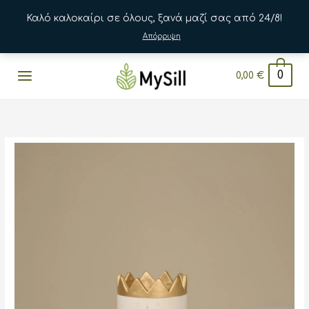
Καλό καλοκαίρι σε όλους, ξανά μαζί σας από 24/8!
Απόρριψη
Μετάβαση
0
0,00
€
στο
περιεχόμενο