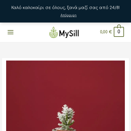
Καλό καλοκαίρι σε όλους, ξανά μαζί σας από 24/8!
Απόρριψη
Μετάβαση
0
0,00
€
στο
περιεχόμενο