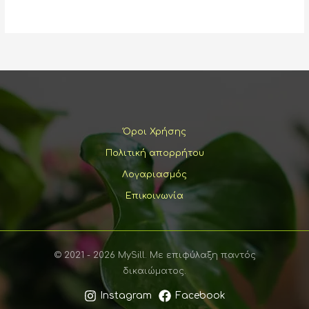
έχει
πολλαπλέ
παραλλαγέ
Οι
επιλογές
μπορούν
να
επιλεγούν
Όροι Χρήσης
στη
Πολιτική απορρήτου
σελίδα
Λογαριασμός
του
προϊόντος
Επικοινωνία
© 2021 - 2026 MySill. Με επιφύλαξη παντός
δικαιώματος.
Instagram
Facebook