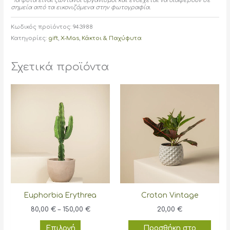
*Τα φυτά είναι ζωντανοί οργανισμοί και ενδέχεται να διαφέρουν σε
σημεία από τα εικονιζόμενα στην φωτογραφία.
Κωδικός προϊόντος:
943988
Κατηγορίες:
gift
,
X-Mas
,
Κάκτοι & Παχύφυτα
Σχετικά προϊόντα
Euphorbia Erythrea
Croton Vintage
Price
80,00
€
–
150,00
€
20,00
€
range:
Αυτό
80,00 €
Επιλογή
Προσθήκη στο