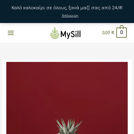
Καλό καλοκαίρι σε όλους, ξανά μαζί σας από 24/8!
Απόρριψη
Μετάβαση
0
0,00
€
στο
περιεχόμενο