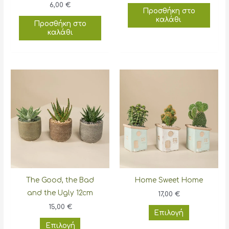
6,00
€
Προσθήκη στο
καλάθι
Προσθήκη στο
καλάθι
The Good, the Bad
Home Sweet Home
and the Ugly 12cm
17,00
€
15,00
€
Αυτό
Επιλογή
Αυτό
το
Επιλογή