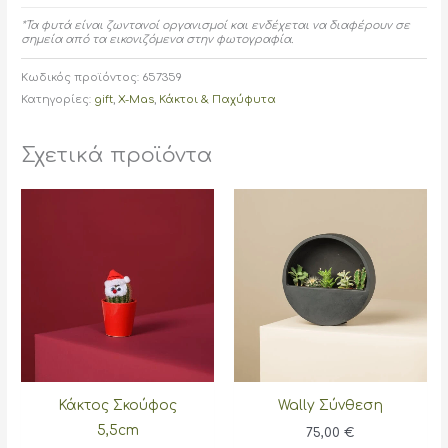
*Τα φυτά είναι ζωντανοί οργανισμοί και ενδέχεται να διαφέρουν σε
σημεία από τα εικονιζόμενα στην φωτογραφία.
Κωδικός προϊόντος:
657359
Κατηγορίες:
gift
,
X-Mas
,
Κάκτοι & Παχύφυτα
Σχετικά προϊόντα
Κάκτος Σκούφος
Wally Σύνθεση
5,5cm
75,00
€