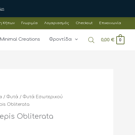
ψη
η Κήπων
Γνωριμία
Λογαριασμός
Checkout
Επικοινωνία
Minimal Creations
Φροντίδα
0,00
€
0
α
/
Φυτά
/
Φυτά Εσωτερικού
is Obliterata
pis Obliterata
Price