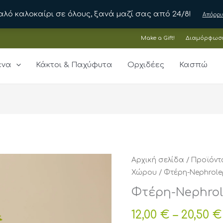
αλό καλοκαίρι σε όλους, ξανά μαζί σας από 24/8!
Απόρρι
Make a Gift!
Διαμόρφωσ
ένα
Κάκτοι & Παχύφυτα
Ορχιδέες
Κασπώ
Αρχική σελίδα
/
Προϊόντ
Χώρου
/ Φτέρη-Nephrolep
Φτέρη-Nephrole
12,00
€
–
20,50
€