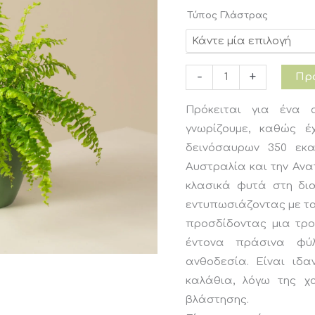
Τύπος Γλάστρας
Φτέρη-
-
+
Προ
Nephrolepis
Πρόκειται για ένα
Obliterata
γνωρίζουμε, καθώς έ
ποσότητα
δεινόσαυρων 350 εκα
Αυστραλία και την Ανα
κλασικά φυτά στη δια
εντυπωσιάζοντας με τα 
προσδίδοντας μια τρο
έντονα πράσινα φύλ
ανθοδεσία. Είναι ιδα
καλάθια, λόγω της χα
βλάστησης.