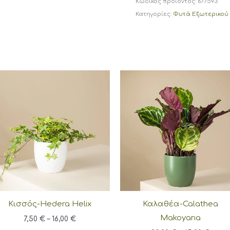
Κωδικός προϊόντος:
677593
Κατηγορίες:
Φυτά Εξωτερικού
Κισσός-Hedera Helix
Καλαθέα-Calathea
Makoyana
Price
7,50
€
–
16,00
€
range: