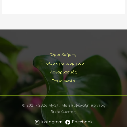
παραλλαγέ
Οι
επιλογές
μπορούν
να
επιλεγούν
στη
σελίδα
Όροι Χρήσης
του
Πολιτική απορρήτου
προϊόντος
Λογαριασμός
Επικοινωνία
© 2021 - 2026 MySill. Με επιφύλαξη παντός
δικαιώματος.
Instagram
Facebook