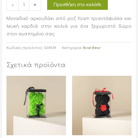
Rose
-
+
Προσθήκη στο καλάθι
Bear
Ροζ
Μοναδικό αρκουδάκι από ροζ foam τριαντάφυλλα και
ποσότητα
λευκή καρδιά στην κοιλιά για ένα ξεχωριστό δώρο
στον αγαπημένο σας.
Κωδικός προϊόντος:
324939
Κατηγορία:
Rose Bear
Σχετικά προϊόντα