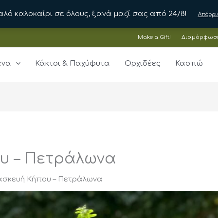
αλό καλοκαίρι σε όλους, ξανά μαζί σας από 24/8!
Απόρρι
Make a Gift!
Διαμόρφωσ
ένα
Κάκτοι & Παχύφυτα
Ορχιδέες
Κασπώ
υ – Πετράλωνα
ασκευή Κήπου – Πετράλωνα