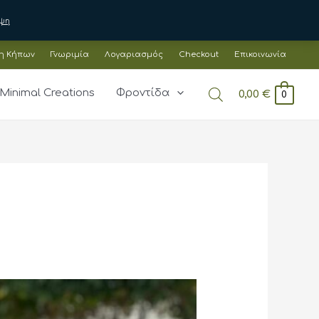
ψη
η Κήπων
Γνωριμία
Λογαριασμός
Checkout
Επικοινωνία
Minimal Creations
Φροντίδα
0,00
€
0