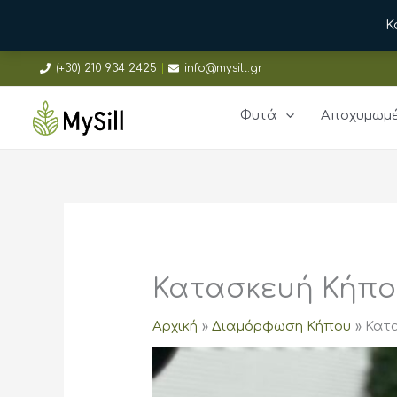
Κ
Μετάβαση
(+30) 210 934 2425
|
info@mysill.gr
στο
περιεχόμενο
Φυτά
Αποχυμωμ
Κατασκευή Κήπο
Αρχική
Διαμόρφωση Κήπου
Κατ